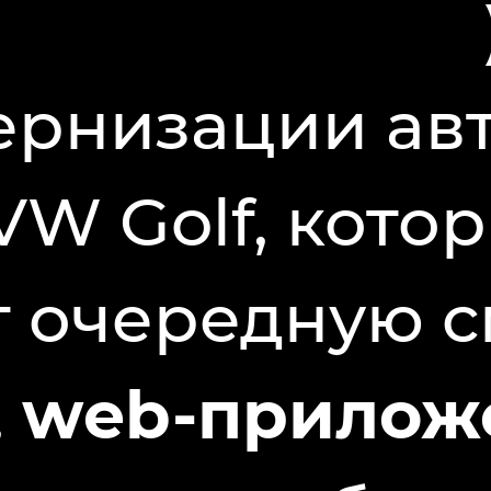
ернизации ав
VW Golf, кото
 очередную с
,
web-прилож