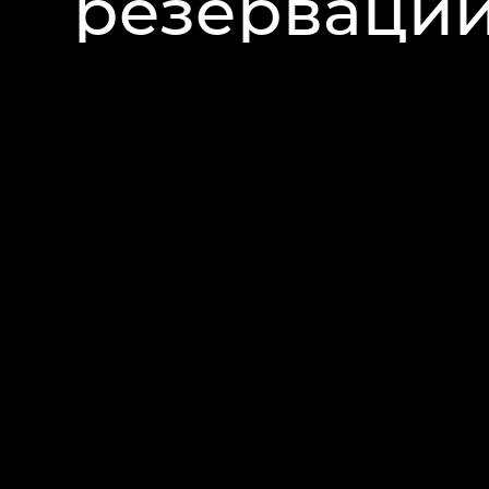
резервации
подтвержд
номеров в 
нотификац
SMS
на ном