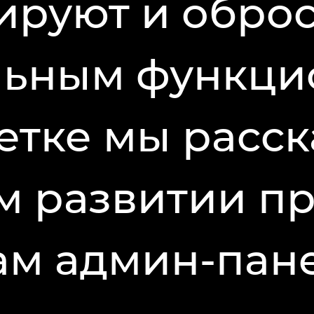
руют и обро
ьным функци
етке мы расс
 развитии пр
ам админ-пан