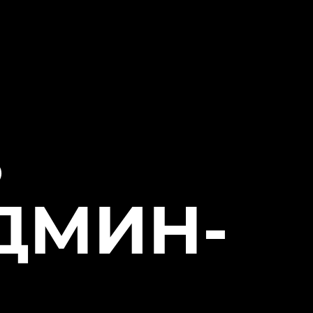
S
ДМИН-