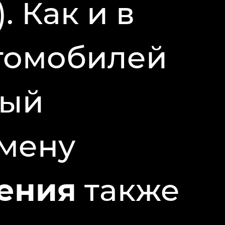
). Как и в
томобилей
рый
мену
ения
также