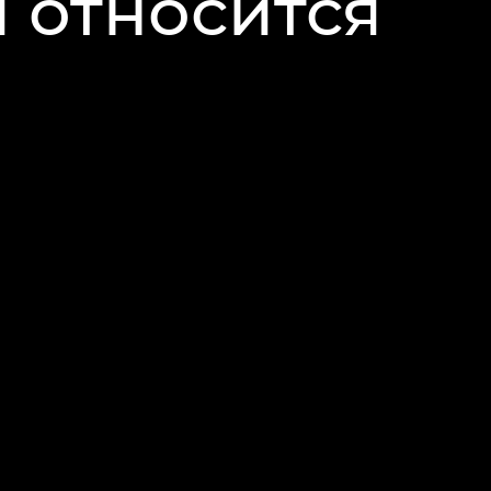
 относится
ение брониро
готеле с пом
ии на
E-mail
и 
ер посетителя