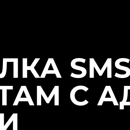
ЛКА SM
ТАМ С А
И