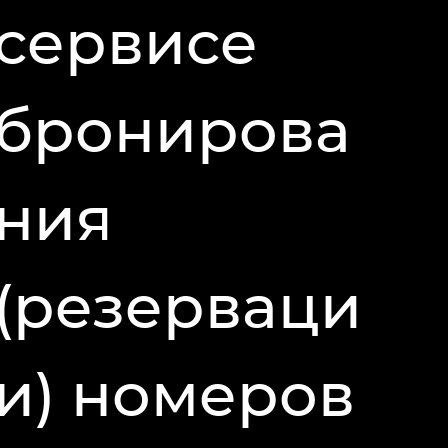
сервисе
бронирова
ния
(резерваци
и) номеров