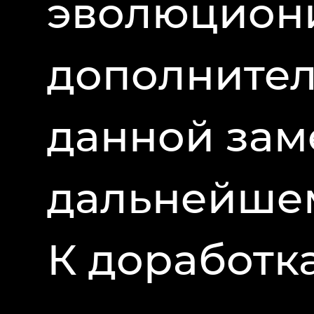
эволюциони
дополнител
данной зам
дальнейшем
К доработк