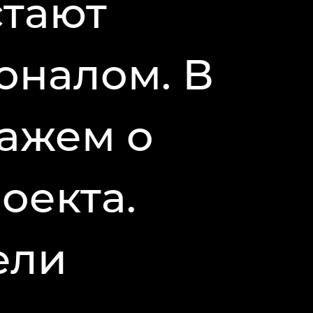
стают
оналом. В
кажем о
оекта.
ели