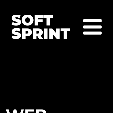
SOFT
SPRINT