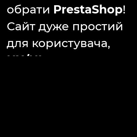
обрати
PrestaShop
!
Сайт дуже простий
для користувача,
UX/UI
максимально
легкий та
зрозумілий,
покупець легко
може підібрати собі