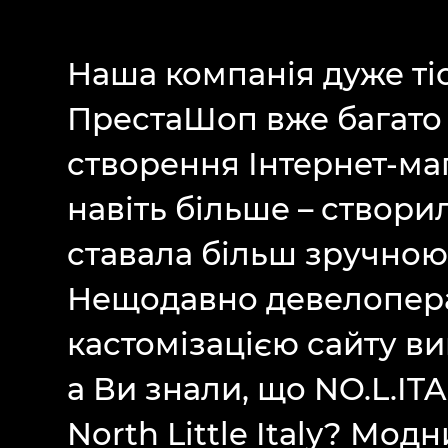
Наша компанія дуже т
ПрестаШоп вже багато р
створення Інтернет-маг
навіть більше – створи
ставала більш зручно
Нещодавно девелопера
кастомізацією сайту виш
а Ви знали, що NO.L.IT
North Little Italy? Мод