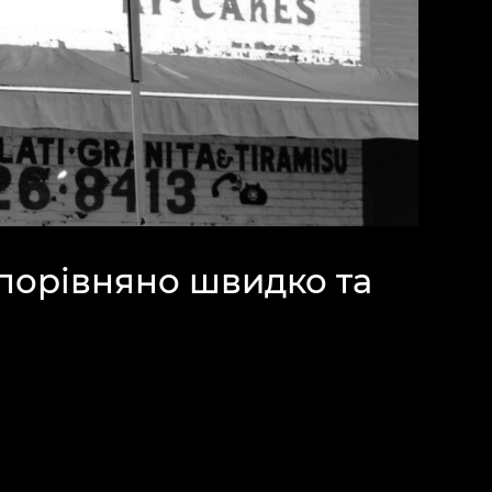
 порівняно швидко та
ії, продавати
ести свою компанію в
ожемо зверстати веб-
ежів, встановити