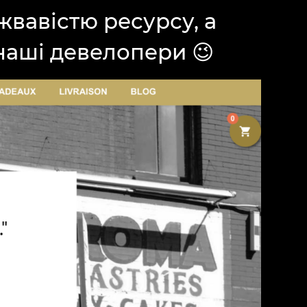
 жвавістю ресурсу, а
наші девелопери 😉