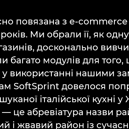
існо повязана з e-commerc
оків. Ми обрали її, як одн
азинів, досконально вивчил
ли багато модулів для того
ю у використанні нашими з
м SoftSprint довелося поп
уканої італійської кухні у Ж
A — це абревіатура назви р
ний і жвавий район із сучас