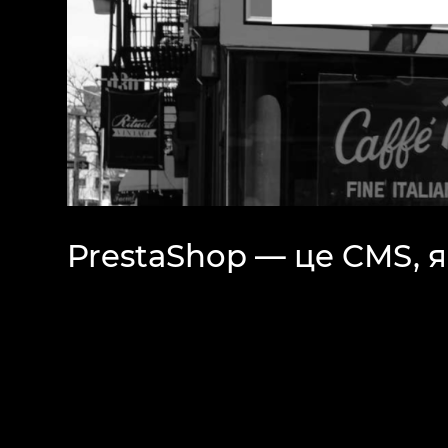
PrestaShop — це CMS, 
якісно розпочати прац
продукти та послуги о
Інтернет, використову
сайт, додати всі необх