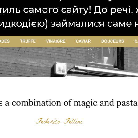
 стиль самого сайту! До речі,
идкодією) займалися саме 