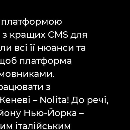
e платформою
у з кращих CMS для
и всі її нюанси та
, щоб платформа
амовниками.
рацювати з
еневі – Nolita! До речі,
айону Нью-Йорка –
ним італійським