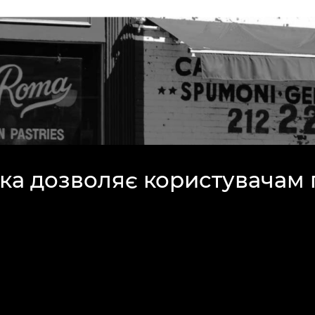
яка дозволяє користувачам
ювати в електронній комерц
нлайн. Для того, щоб перев
йте PrestaShop, а ми допом
ідні функції та прийом плат