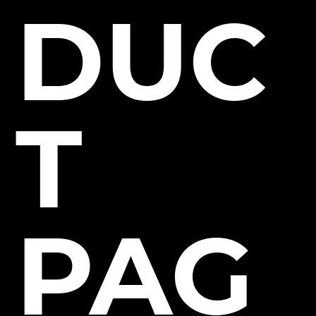
DUC
T
PAG