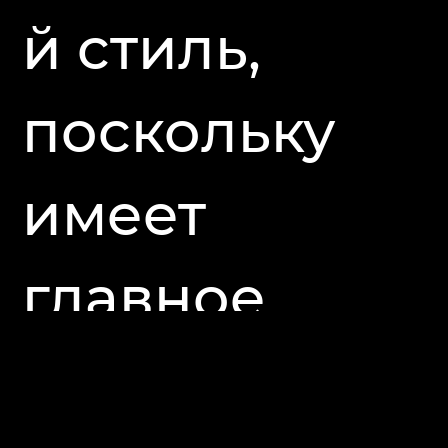
й стиль,
поскольку
имеет
главное
преимущест