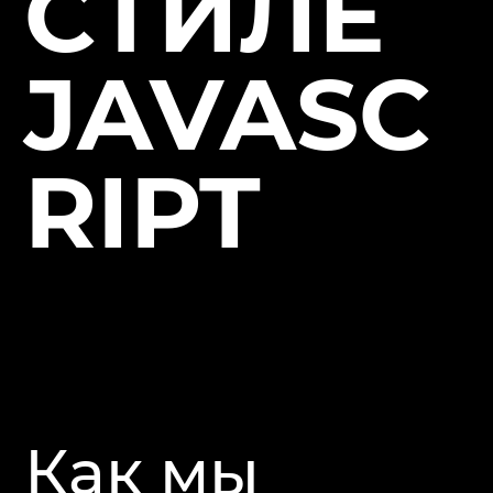
СТИЛЕ
JAVASC
RIPT
Как мы