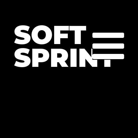
SOFT
SPRINT