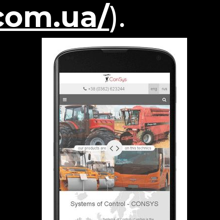
com.ua/
).