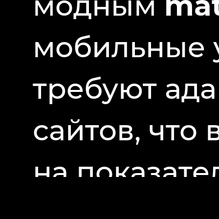
модным
mat
мобильные 
требуют ада
сайтов, что
на показат
побуждают 