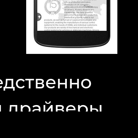
едственно
ти драйверы
йтов