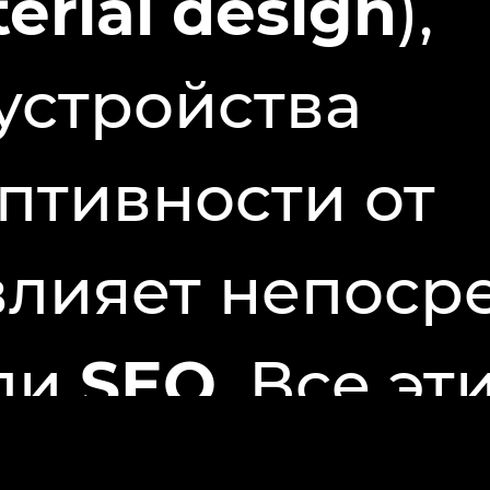
erial design
),
устройства
птивности от
 влияет непоср
ели
SEO
. Все э
владельцев са