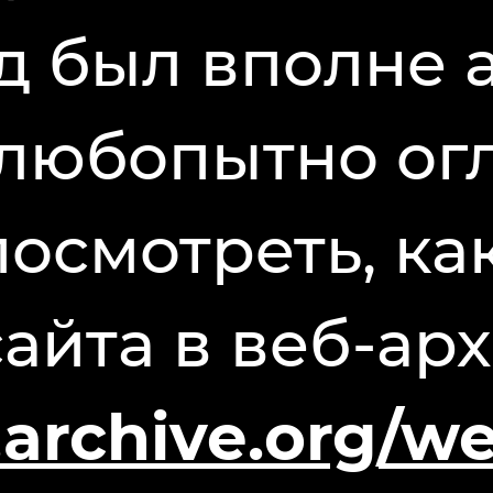
д был вполне 
любопытно огл
осмотреть, ка
сайта в веб-ар
.archive.org/w