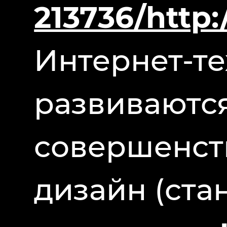
213736/http
Интернет-т
развиваются
совершенств
дизайн (ста