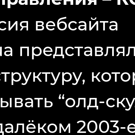
сия вебсайта
ua представля
труктуру, кот
ывать “олд-ску
далёком 2003-