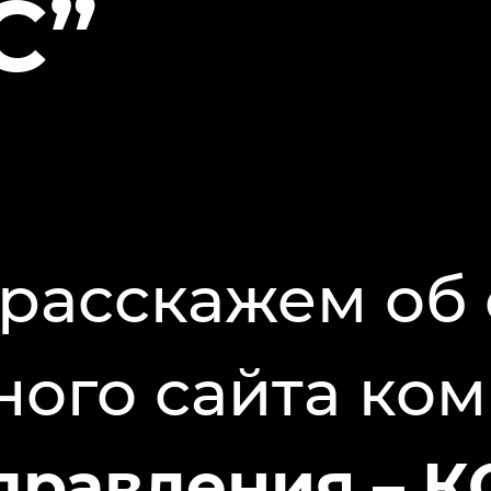
С”
 расскажем об
ного сайта ко
правления – 