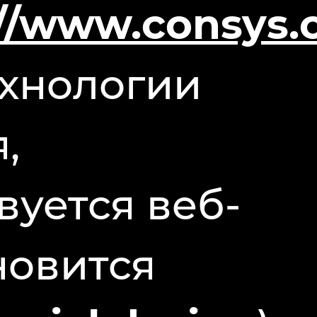
://www.consys.
ехнологии
,
уется веб-
новится