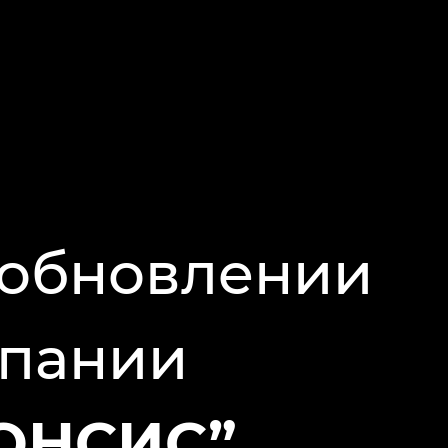
 обновлении
мпании
КОНСИС”
.