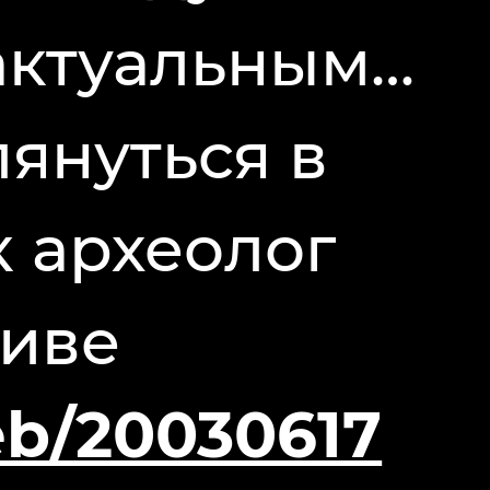
актуальным…
януться в
к археолог
хиве
eb/20030617